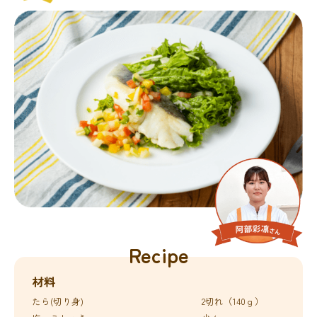
材料
たら(切り身)
2切れ（140ｇ）