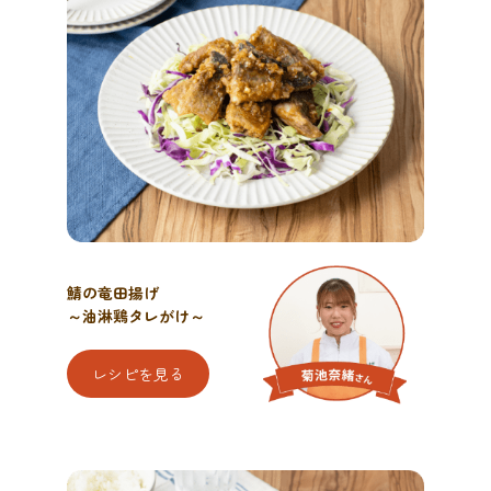
鯖の竜田揚げ
～油淋鶏タレがけ～
レシピを見る