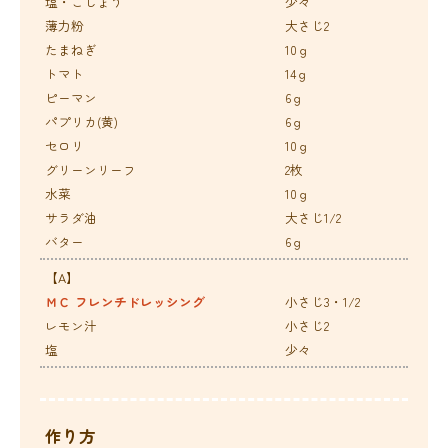
塩・こしょう
少々
薄力粉
大さじ2
たまねぎ
10ｇ
トマト
14ｇ
ピーマン
6ｇ
パプリカ(黄)
6ｇ
セロリ
10ｇ
グリーンリーフ
2枚
水菜
10ｇ
サラダ油
大さじ1/2
バター
6ｇ
【A】
ＭＣ フレンチドレッシング
小さじ3・1/2
レモン汁
小さじ2
塩
少々
作り方