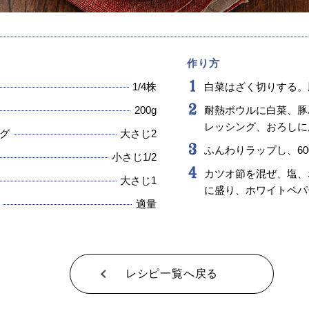
作り方
1/4株
白菜はざく切りする。
200g
耐熱ボウルに白菜、豚
レッシング、おろしに
グ
大さじ2
ふんわりラップし、60
小さじ1/2
カツオ節を混ぜ、塩、
大さじ1
に盛り、ホワイトペパ
適量
レシピ一覧へ戻る