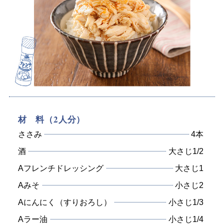
材 料（2人分）
ささみ
4本
酒
大さじ1/2
Aフレンチドレッシング
大さじ1
Aみそ
小さじ2
Aにんにく（すりおろし）
小さじ1/3
Aラー油
小さじ1/4