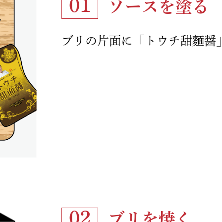
01
ソースを塗る
ブリの片面に「トウチ甜麵醤」
02
ブリを焼く