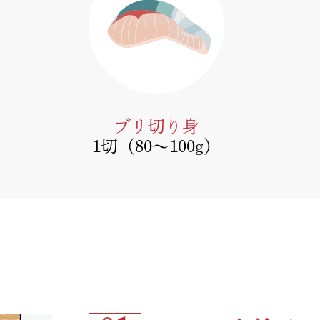
ブリ切り身
1切（80～100g）