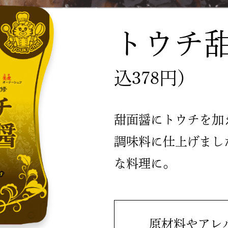
トウチ
込378円）
甜面醤にトウチを加
調味料に仕上げまし
な料理に。
原材料やアレ